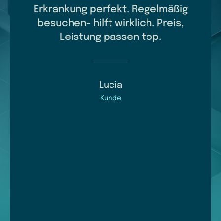
so
Erkrankung perfekt. Regelmäßig
und 
nz
besuchen- hilft wirklich. Preis,
Ganz
ch
Leistung passen top.
Wer
zt
ein
vor
min
Lucia
ärt
Kunde
n