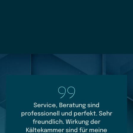
nd
Service, Beratung sind
e
professionell und perfekt. Sehr
Käl
 in
freundlich. Wirkung der
g,
Kältekammer sind für meine
Ange