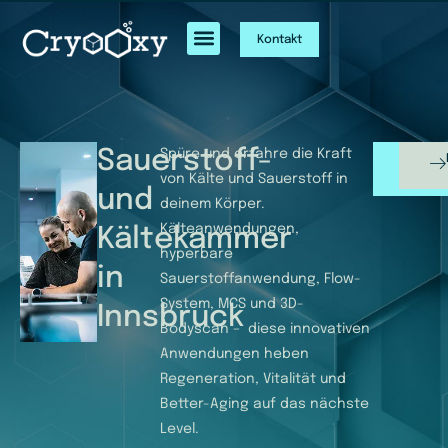
Kontakt
Sauerstoff-
Spüre und erfahre die Kraft
Unse
Leistu
von Kälte und Sauerstoff in
und
deinem Körper.
Kälteanwendungen,
Kältekammer
hyperbare
in
Sauerstoffanwendung, Flow-
System, MCS und 3D-
Innsbruck
Bodyscan – diese innovativen
Anwendungen heben
Regeneration, Vitalität und
Better-Aging auf das nächste
Level.