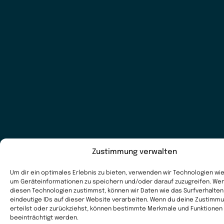
Zustimmung verwalten
Um dir ein optimales Erlebnis zu bieten, verwenden wir Technologien wi
um Geräteinformationen zu speichern und/oder darauf zuzugreifen. We
diesen Technologien zustimmst, können wir Daten wie das Surfverhalten
eindeutige IDs auf dieser Website verarbeiten. Wenn du deine Zustimmu
erteilst oder zurückziehst, können bestimmte Merkmale und Funktionen
beeinträchtigt werden.